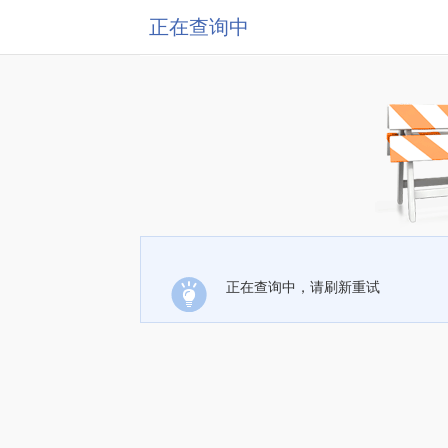
正在查询中
正在查询中，请刷新重试