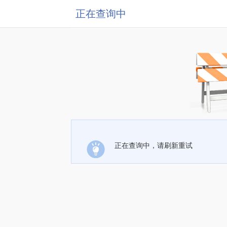
正在查询中
正在查询中，请刷新重试