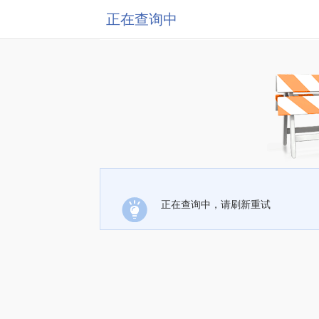
正在查询中
正在查询中，请刷新重试