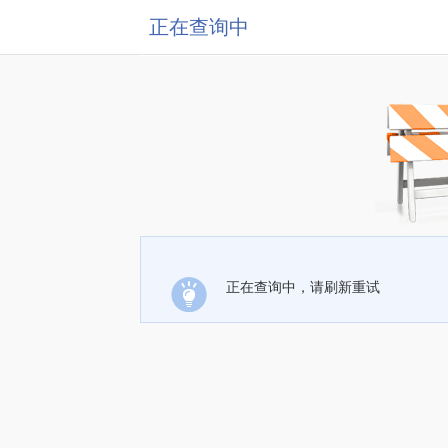
正在查询中
正在查询中，请刷新重试