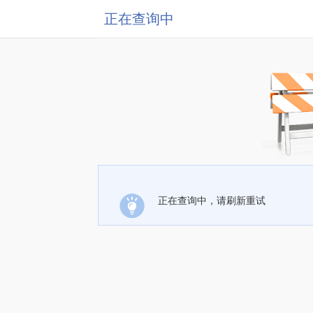
正在查询中
正在查询中，请刷新重试