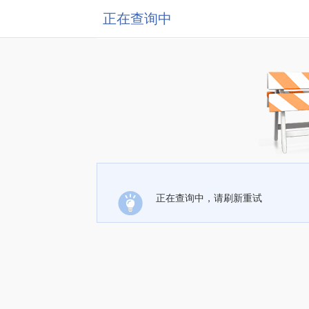
正在查询中
正在查询中，请刷新重试