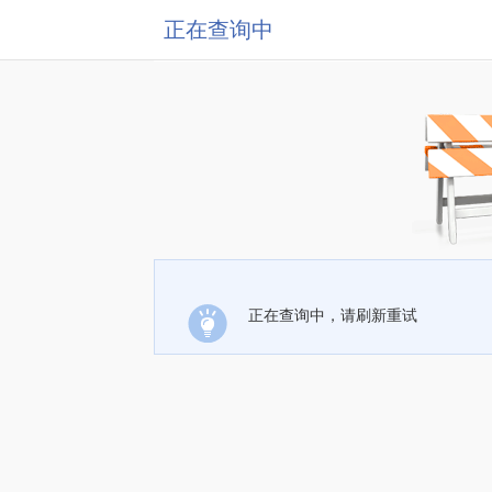
正在查询中
正在查询中，请刷新重试