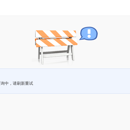
查询中，请刷新重试