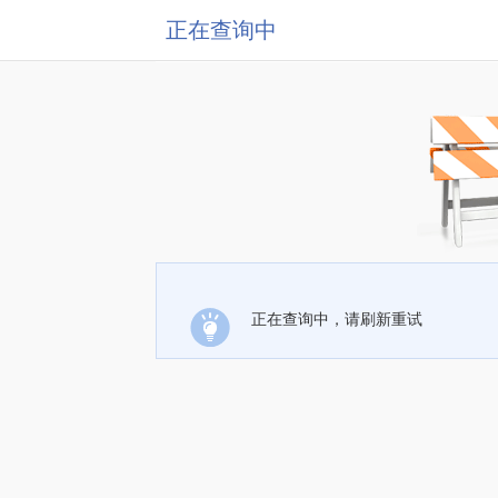
正在查询中
正在查询中，请刷新重试