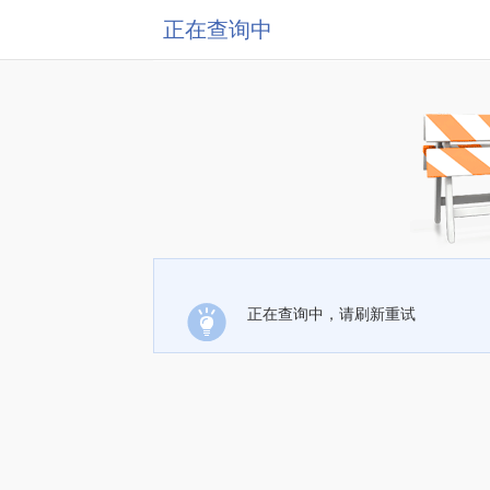
正在查询中
正在查询中，请刷新重试